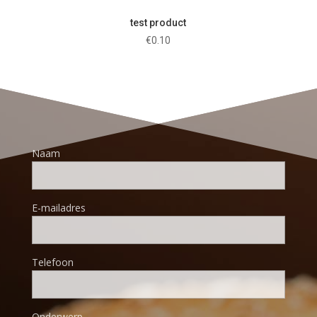
test product
€
0.10
Naam
E-mailadres
Telefoon
Onderwerp