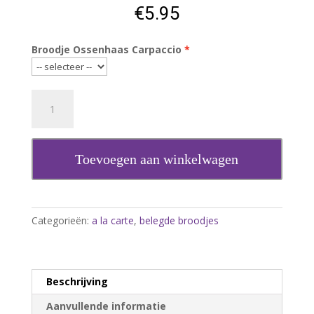
€
5.95
Broodje Ossenhaas Carpaccio
BROODJE
OSSENHAAS
CARPACCIO
aantal
Toevoegen aan winkelwagen
Categorieën:
a la carte
,
belegde broodjes
Beschrijving
Aanvullende informatie